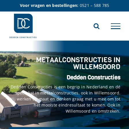
Ga
Voor vragen en bestellingen:
0521 – 588 785
naar
inhoud
METAALCONSTRUCTIES IN
WILLEMSOORD
Dedden Constructies
Dedden Constructies is een begrip in Nederland en dé
specialist in metaalconstructies, ook in Willemsoord.
Wij werken op maat en denken graag met u mee om tot
het mooiste eindresultaat te komen. Ook in
Willemsoord en omstreken.