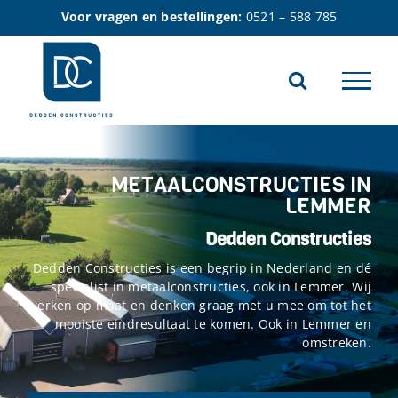
Ga
Voor vragen en bestellingen:
0521 – 588 785
naar
inhoud
METAALCONSTRUCTIES IN
LEMMER
Dedden Constructies
Dedden Constructies is een begrip in Nederland en dé
specialist in metaalconstructies, ook in Lemmer. Wij
werken op maat en denken graag met u mee om tot het
mooiste eindresultaat te komen. Ook in Lemmer en
omstreken.