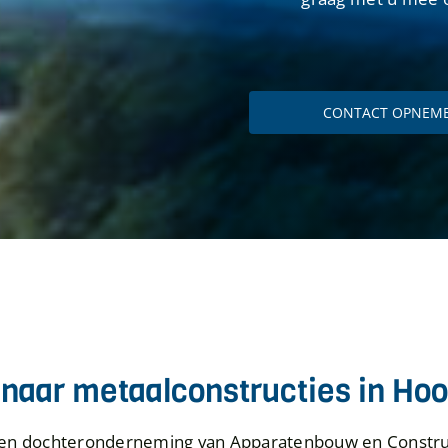
CONTACT OPNEM
 naar metaalconstructies in Ho
een dochteronderneming van Apparatenbouw en Construc