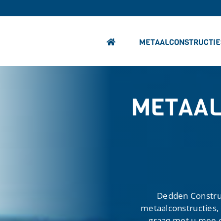
METAALCONSTRUCTIE
METAAL
Dedden Construct
metaalconstructies,
graag met u mee o