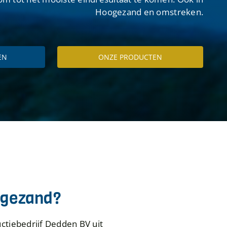
Hoogezand en omstreken.
EN
ONZE PRODUCTEN
ogezand?
tiebedrijf Dedden BV uit