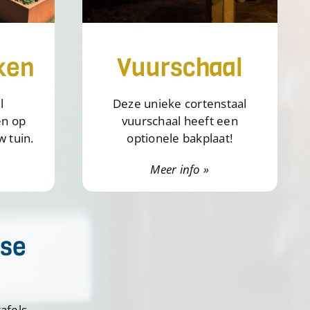
ken
Vuurschaal
l
Deze unieke cortenstaal
n op
vuurschaal heeft een
 tuin.
optionele bakplaat!
Meer info »
rse
afels,