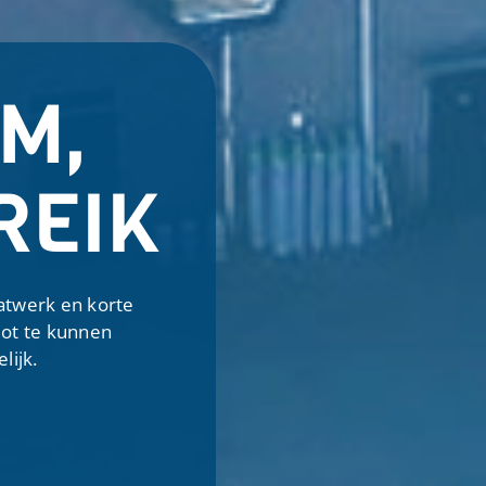
M,
REIK
atwerk en korte
lot te kunnen
lijk.