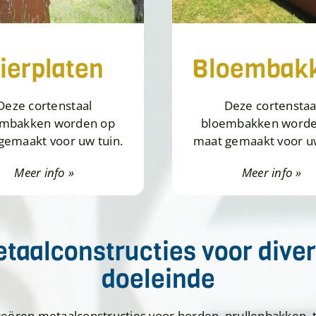
ierplaten
Bloembak
Deze cortenstaal
Deze cortenstaa
embakken worden op
bloembakken worde
gemaakt voor uw tuin.
maat gemaakt voor uw
Meer info »
Meer info »
taalconstructies voor dive
doeleinde
reëren metaalconstructies voor borden, prullenbakken, t