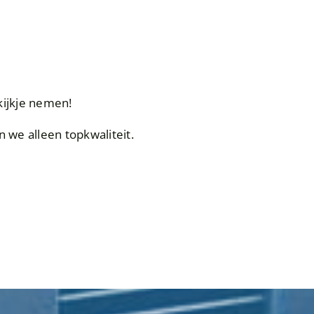
?
kijkje nemen!
n we alleen topkwaliteit.