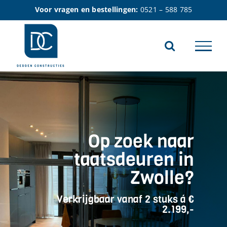
Ga
Voor vragen en bestellingen:
0521 – 588 785
naar
inhoud
Op zoek naar
taatsdeuren in
Zwolle?
Verkrijgbaar vanaf 2 stuks á €
2.199,-