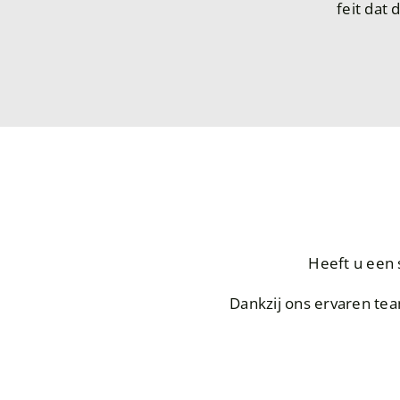
feit dat 
Heeft u een 
Dankzij ons ervaren team