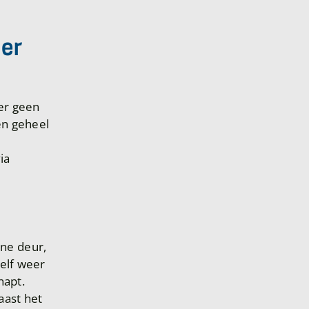
der
er geen
pen geheel
ia
ne deur,
zelf weer
napt.
aast het