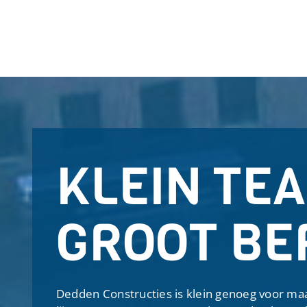
KLEIN TEA
GROOT BE
Dedden Constructies is klein genoeg voor ma