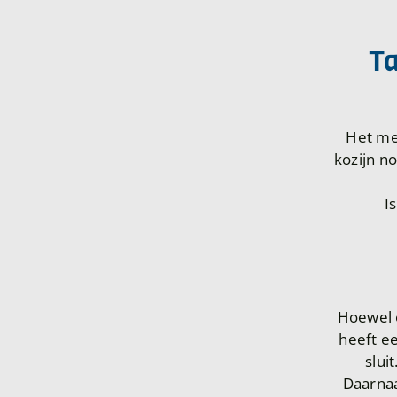
Ta
Het me
kozijn no
I
Hoewel 
heeft ee
slui
Daarnaa