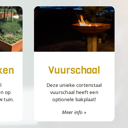
ken
Vuurschaal
l
Deze unieke cortenstaal
n op
vuurschaal heeft een
 tuin.
optionele bakplaat!
Meer info »