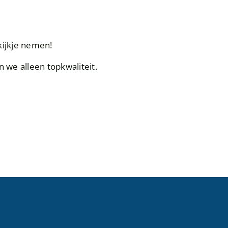
?
kijkje nemen!
n we alleen topkwaliteit.