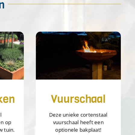
n
ken
Vuurschaal
l
Deze unieke cortenstaal
n op
vuurschaal heeft een
 tuin.
optionele bakplaat!